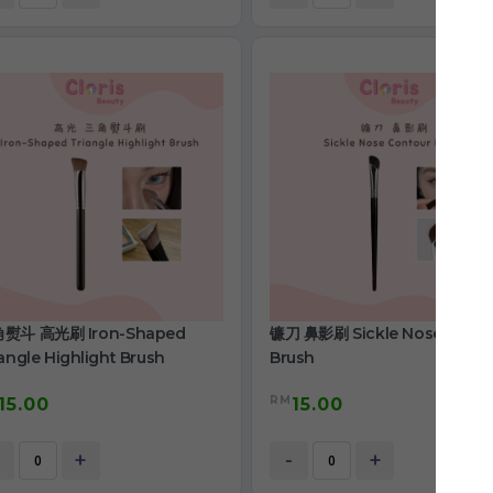
熨斗 高光刷 Iron-Shaped
镰刀 鼻影刷 Sickle Nose Conto
angle Highlight Brush
Brush
RM
15.00
15.00
+
-
+