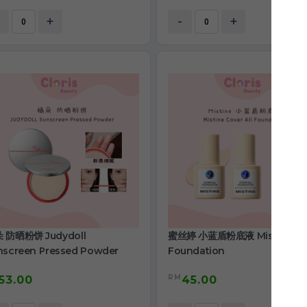
+
-
+
 防晒粉饼 Judydoll
蜜丝婷 小蓝盾粉底液 Mistine
nscreen Pressed Powder
Foundation
RM
53.00
45.00