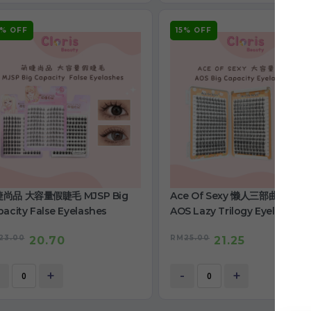
0% OFF
15% OFF
尚品 大容量假睫毛 MJSP Big
Ace Of Sexy 懒人三部曲睫毛书
acity False Eyelashes
AOS Lazy Trilogy Eyelashes
Book
23.00
RM
25.00
20.70
21.25
+
-
+