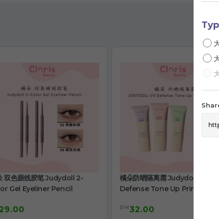
Typ
大
大
大
Share
 双色眼线胶笔 Judydoll 2-
橘朵防晒隔离霜 Judydoll Uv
or Gel Eyeliner Pencil
Defense Tone Up Primer Cr
RM
29.00
32.00