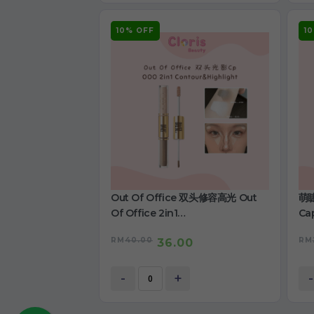
10% OFF
1
Out Of Office 双头修容高光 Out
萌睫
Of Office 2in1
Cap
Contour&Highlight
RM
40.00
RM
36.00
-
+
-