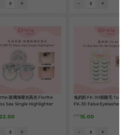
+
-
+
ortte 玻璃海哑光高光 Flortte
兔奶奶 FK-30假睫毛 Tu Nai Nai
ss Sea Single Highlighter
FK-30 False Eyelashes
RM
22.00
15.00
+
-
+