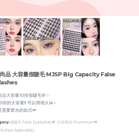
品 大容量假睫毛 MJSP Big Capacity False
lashes
尚品大容量10排假睫毛🌸✨
0排的大容量!! 可以用很久la～
是需要胶水的款式🪽
遮瑕 Concealer💗
眉笔/眉粉 Eyebrow💗
眼线/卧蚕 Eyeline
gory:
假睫毛 False Eyelashes💗, 打折商品 Promotion💗
% (Not Applicable)