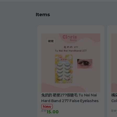
Items
兔奶奶 硬梗277假睫毛 Tu Nai Nai
橘朵
Hard Band 277 False Eyelashes
Col
New
RM
RM
15.00