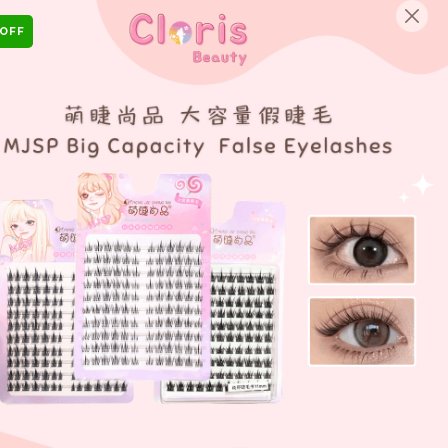
English
 OFF
Login/Register as Member