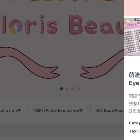
萌睫尚
Eye
萌睫
整整1
这些
motion💗
假睫毛 False Eyelashes💗
底妆 Base Makeup💗
Cate
Tax:
0