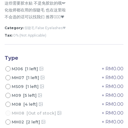
这些需要胶水贴 不是免胶款的哦🪽
化妆师都在用的假睫毛 也在这里啦
不会选的话可以找我们 推荐🧚🏻‍♀️💗
Category:
假睫毛 False Eyelashes💗
Tax:
0% (Not Applicable)
Type
橘朵防晒隔离霜 Judydoll
Pramy 化妆师持久定妆喷
+ RM0.00
MJ06 [1 left]
Uv Defense Tone Up
雾 Pramy Makeup Artist
Primer Cream
Setting Spray
+ RM0.00
MH07 [1 left]
RM
RM
32.00
43.00
+ RM0.00
MS09 [1 left]
+ RM0.00
-
+
-
+
M09 [5 left]
+ RM0.00
M08 [4 left]
+ RM0.00
MH08 [Out of stock]
+ RM0.00
MH02 [2 left]