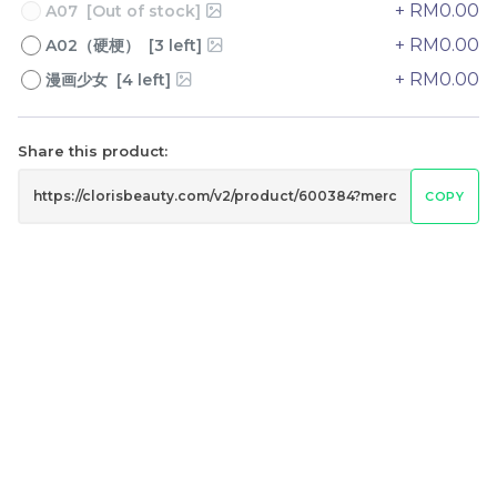
+ RM0.00
A07 [Out of stock]
+ RM0.00
A02（硬梗） [3 left]
+ RM0.00
漫画少女 [4 left]
Share this product:
橘朵 四色卧蚕盘 Judydoll
橘朵 防晒粉饼 Judydoll
4-Color Undereye
Sunscreen Pressed
COPY
Palette
Powder
RM
RM
26.50
53.00
-
+
-
+