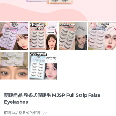
Items
兔奶奶 硬梗277假睫毛 Tu
橘朵 双色眼线胶笔
Nai Nai Hard Band 277
Judydoll 2-Color Gel
False Eyelashes
New
Eyeliner Pencil
RM
RM
15.00
29.00
萌睫尚品 整条式假睫毛 MJSP Full Strip False
Eyelashes
-
+
-
+
萌睫尚品整条式的假睫毛✨