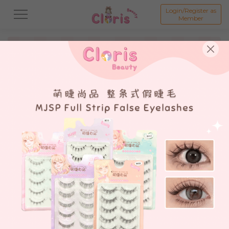
Login/Register as
Member
All
新品 New Product💗
打折商品 Promotion💗
假