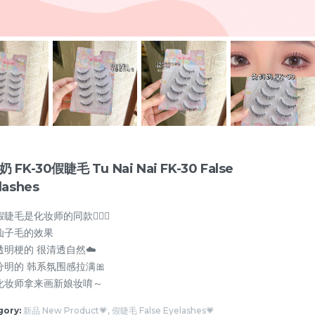
 FK-30假睫毛 Tu Nai Nai FK-30 False
lashes
睫毛是化妆师的同款🧚🏻‍♀️
仙子毛的效果
透明梗的 很清透自然☁️
遮瑕 Concealer💗
眉笔/眉粉 Eyebrow💗
眼线/卧蚕 Eyeline
分明的 韩系氛围感拉满🎀
化妆师拿来画新娘妆唷～
gory:
新品 New Product💗, 假睫毛 False Eyelashes💗