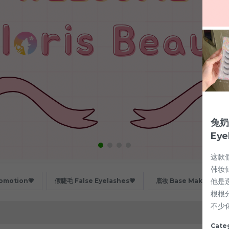
兔奶奶
Eye
这款假
韩妆
他是
motion💗
假睫毛 False Eyelashes💗
底妆 Base Makeup💗
根根
不少
Cate