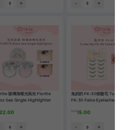
+
-
+
ortte 玻璃海哑光高光 Flortte
兔奶奶 FK-30假睫毛 Tu Nai Nai
ss Sea Single Highlighter
FK-30 False Eyelashes
RM
22.00
15.00
+
-
+