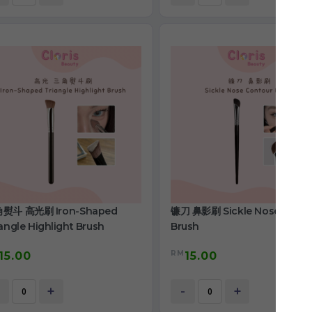
熨斗 高光刷 Iron-Shaped
镰刀 鼻影刷 Sickle Nose Conto
angle Highlight Brush
Brush
RM
15.00
15.00
+
-
+