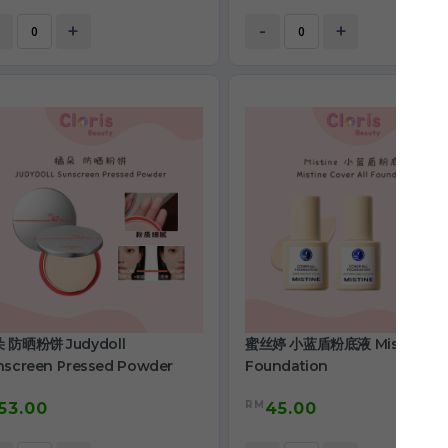
+
-
+
 防晒粉饼 Judydoll
蜜丝婷 小蓝盾粉底液 Mistine
nscreen Pressed Powder
Foundation
RM
53.00
45.00