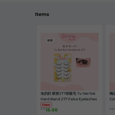
Items
兔奶奶 硬梗277假睫毛 Tu Nai Nai
橘朵
Hard Band 277 False Eyelashes
Col
New
RM
RM
15.00