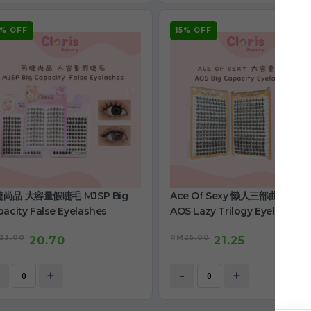
0% OFF
15% OFF
尚品 大容量假睫毛 MJSP Big
Ace Of Sexy 懒人三部曲睫毛书
acity False Eyelashes
AOS Lazy Trilogy Eyelashes
Book
23.00
RM
25.00
20.70
21.25
+
-
+