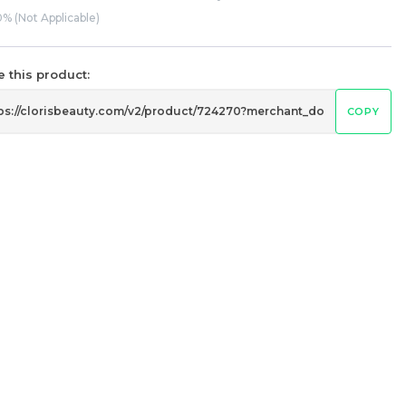
% (Not Applicable)
 this product:
COPY
Pramy 化妆师持久定妆喷雾 Pramy
eam
Makeup Artist Setting Spray
RM
43.00