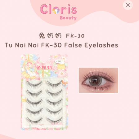
English
Login/Register as Member