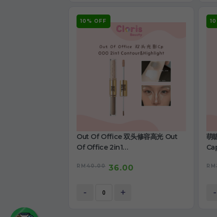
10% OFF
1
Out Of Office 双头修容高光 Out
萌睫
Of Office 2in1
Cap
Contour&Highlight
RM
40.00
RM
36.00
-
+
-