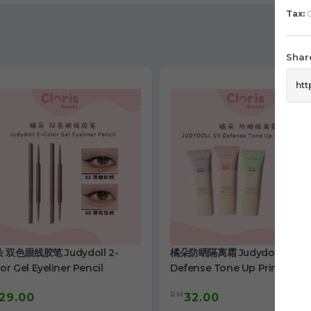
Tax:
0
Share
 双色眼线胶笔 Judydoll 2-
橘朵防晒隔离霜 Judydoll Uv
or Gel Eyeliner Pencil
Defense Tone Up Primer Cr
RM
29.00
32.00